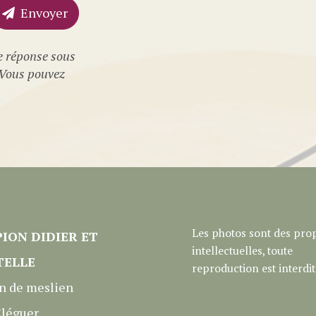
Envoyer
e réponse sous
! Vous pouvez
Les photos sont des prop
ION DIDIER ET
intellectuelles, toute
TELLE
reproduction est interdit
n de meslien
léguer