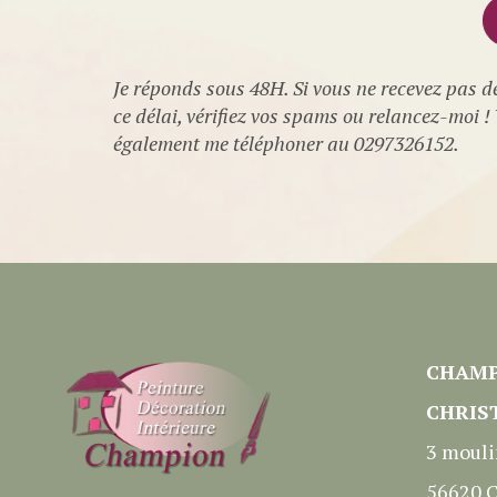
Je réponds sous 48H. Si vous ne recevez pas d
ce délai, vérifiez vos spams ou relancez-moi 
également me téléphoner au 0297326152.
CHAMP
CHRIS
3 mouli
56620
C