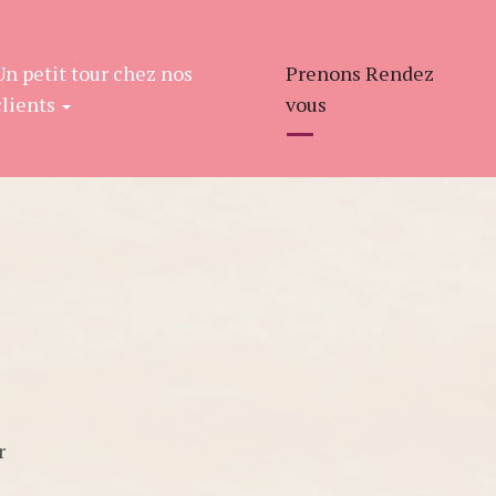
Un petit tour chez nos
Prenons Rendez
clients
vous
r